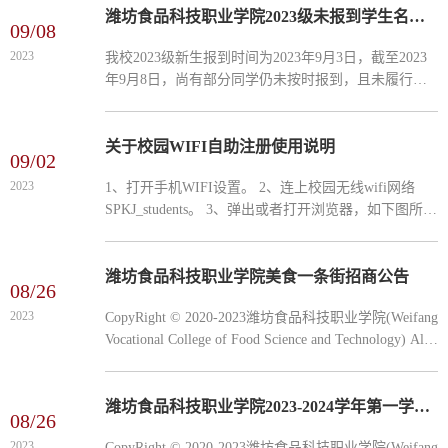
才招聘范围...
潍坊食品科技职业学院2023级未报到学生名单公示
09/08
2023
我校2023级新生报到时间为2023年9月3日，截至2023
年9月8日，尚有部分同学仍未按时报到，且未履行请
假手续，现将学生名单予以公示（详见附件：《潍坊
食品科技职业学院2023级未报到学生名单》）。请名
单中所列学生...
关于校园WIFI自助注册使用说明
09/02
2023
1、打开手机WIFI设置。 2、连上校园无线wifi网络
SPKJ_students。 3、弹出或者打开浏览器，如下图所示
4、如已办理校园卡WiFi业务可正常输入手机号码和密
码（密码为8个8）,点击请选择服务选择服务默认服务
上网，...
潍坊食品科技职业学院美食一条街招商公告
08/26
2023
CopyRight © 2020-2023潍坊食品科技职业学院(Weifang
Vocational College of Food Science and Technology) All
Rights Reserved 备案号：鲁ICP备2023028480号 公安网
备:370283020003811
潍坊食品科技职业学院2023-2024学年第一学期校历
08/26
2023
CopyRight © 2020-2023潍坊食品科技职业学院(Weifang