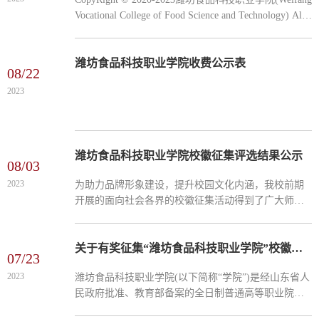
Vocational College of Food Science and Technology) All
Rights Reserved 备案号：鲁ICP备2023028480号 公安网
备:370283020003811
潍坊食品科技职业学院收费公示表
08/22
2023
潍坊食品科技职业学院校徽征集评选结果公示
08/03
2023
为助力品牌形象建设，提升校园文化内涵，我校前期
开展的面向社会各界的校徽征集活动得到了广大师生
和社会各界友人的热情支持及踊跃参与，共获得全国
各地近300余件设计方案投稿。本着“公平、公正、公
开”的原则，...
关于有奖征集“潍坊食品科技职业学院”校徽设计方案的公告
07/23
2023
潍坊食品科技职业学院(以下简称“学院”)是经山东省人
民政府批准、教育部备案的全日制普通高等职业院
校。学院地理位置优越、环境优美、交通便利。位于