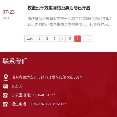
潍坊市渤海路西侧，北海路东侧，紧临国家4A级景区
齐鲁酒地。...
校徽设计方案网络投票活动已开启
07/23
2023
潍坊食品科技职业学院于2023年5月26日至2023年6月
25日面向国开教育集团全体师生员工、社会各界人士
公开征集“潍坊食品科技职业学院”校徽设计方案，引
起社会热烈反响，共获得全国各地近300余件设计方案
上页
1
2
3
4
5
6
下页
投稿。学院...
联系我们
山东省潍坊安丘市经济开发区风筝大街369号
262100
办公室电话：0536-8151777
招生电话：0536-8161171 8161172